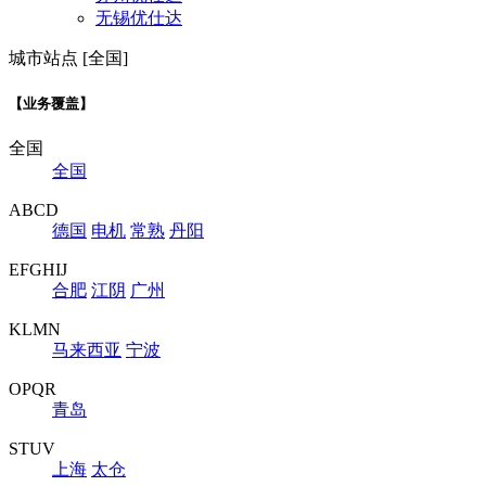
无锡优仕达
城市站点 [全国]
【业务覆盖】
全国
全国
ABCD
德国
电机
常熟
丹阳
EFGHIJ
合肥
江阴
广州
KLMN
马来西亚
宁波
OPQR
青岛
STUV
上海
太仓