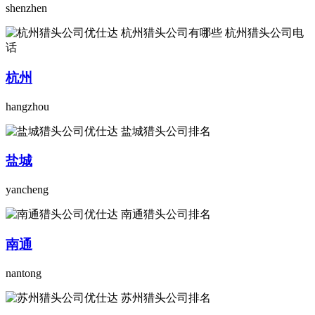
shenzhen
杭州
hangzhou
盐城
yancheng
南通
nantong