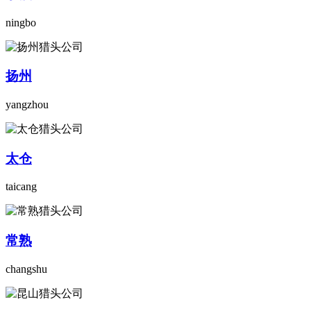
ningbo
扬州
yangzhou
太仓
taicang
常熟
changshu