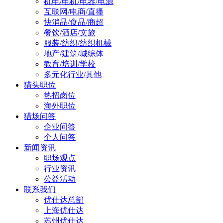
机电/电机/电器/电源
互联网/电商/直播
快消品/食品/商超
餐饮/酒店/文旅
服装/纺织/纺织机械
地产/建筑/城综体
教育/培训/学校
多元化行业/其他
猎头职位
热招岗位
海外职位
猎场问答
企业问答
个人问答
新闻资讯
职场观点
行业资讯
公益活动
联系我们
优仕达总部
上海优仕达
苏州优仕达