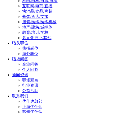
机电/电机/电器/电源
互联网/电商/直播
快消品/食品/商超
餐饮/酒店/文旅
服装/纺织/纺织机械
地产/建筑/城综体
教育/培训/学校
多元化行业/其他
猎头职位
热招岗位
海外职位
猎场问答
企业问答
个人问答
新闻资讯
职场观点
行业资讯
公益活动
联系我们
优仕达总部
上海优仕达
苏州优仕达