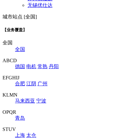
无锡优仕达
城市站点 [全国]
【业务覆盖】
全国
全国
ABCD
德国
电机
常熟
丹阳
EFGHIJ
合肥
江阴
广州
KLMN
马来西亚
宁波
OPQR
青岛
STUV
上海
太仓