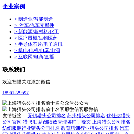
企业案例
> 制造业/智能制造
> 汽车/汽车零部件
> 新能源/新材料/化工
> 医疗器械/生物医药
> 半导体芯片/电子通讯
> 机电/电机/电器/电源
> 互联网/电商/直播
联系我们
欢迎扫描关注添加微信
18961229597
公众号
客服微信
友情链接：
无锡猎头公司排名
苏州猎头公司排名
优仕达猎头
公司官网
猎聘汇
薪酬绩效管理咨询丁晓文
上海猎头公司排名
纺织服装行业猎头公司排名
教育培训行业猎头公司排名
汽车