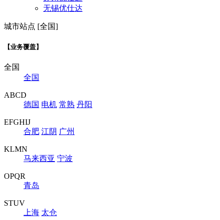
无锡优仕达
城市站点 [全国]
【业务覆盖】
全国
全国
ABCD
德国
电机
常熟
丹阳
EFGHIJ
合肥
江阴
广州
KLMN
马来西亚
宁波
OPQR
青岛
STUV
上海
太仓