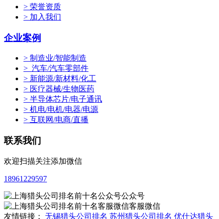
> 荣誉资质
> 加入我们
企业案例
> 制造业/智能制造
> 汽车/汽车零部件
> 新能源/新材料/化工
> 医疗器械/生物医药
> 半导体芯片/电子通讯
> 机电/电机/电器/电源
> 互联网/电商/直播
联系我们
欢迎扫描关注添加微信
18961229597
公众号
客服微信
友情链接：
无锡猎头公司排名
苏州猎头公司排名
优仕达猎头