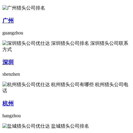
广州
guangzhou
深圳
shenzhen
杭州
hangzhou