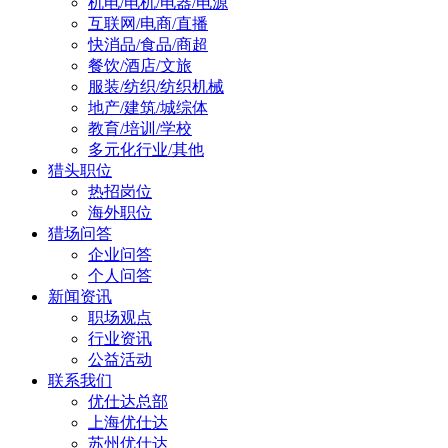
机电/电机/电器/电源
互联网/电商/直播
快消品/食品/商超
餐饮/酒店/文旅
服装/纺织/纺织机械
地产/建筑/城综体
教育/培训/学校
多元化行业/其他
猎头职位
热招岗位
海外职位
猎场问答
企业问答
个人问答
新闻资讯
职场观点
行业资讯
公益活动
联系我们
优仕达总部
上海优仕达
苏州优仕达