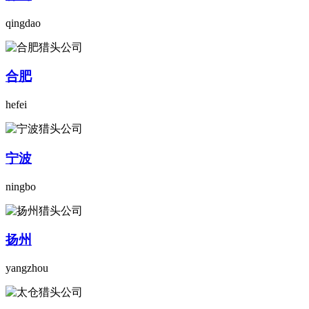
qingdao
合肥
hefei
宁波
ningbo
扬州
yangzhou