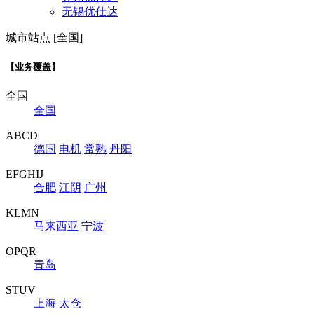
无锡优仕达
城市站点 [全国]
【业务覆盖】
全国
全国
ABCD
德国
电机
常熟
丹阳
EFGHIJ
合肥
江阴
广州
KLMN
马来西亚
宁波
OPQR
青岛
STUV
上海
太仓