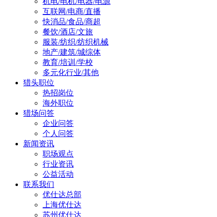
机电/电机/电器/电源
互联网/电商/直播
快消品/食品/商超
餐饮/酒店/文旅
服装/纺织/纺织机械
地产/建筑/城综体
教育/培训/学校
多元化行业/其他
猎头职位
热招岗位
海外职位
猎场问答
企业问答
个人问答
新闻资讯
职场观点
行业资讯
公益活动
联系我们
优仕达总部
上海优仕达
苏州优仕达