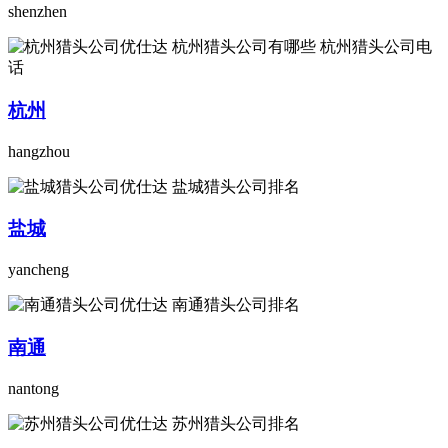
shenzhen
杭州
hangzhou
盐城
yancheng
南通
nantong