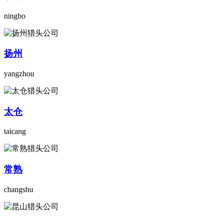
ningbo
扬州
yangzhou
太仓
taicang
常熟
changshu