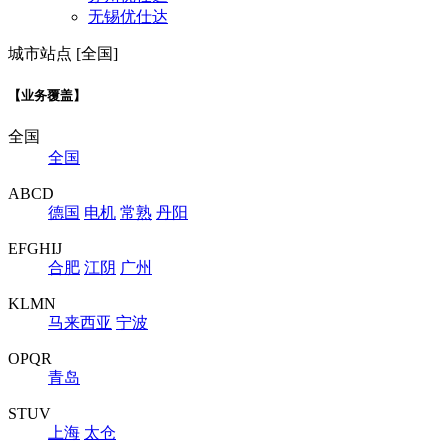
无锡优仕达
城市站点 [全国]
【业务覆盖】
全国
全国
ABCD
德国
电机
常熟
丹阳
EFGHIJ
合肥
江阴
广州
KLMN
马来西亚
宁波
OPQR
青岛
STUV
上海
太仓