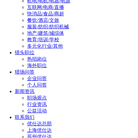
机电/电机/电器/电源
互联网/电商/直播
快消品/食品/商超
餐饮/酒店/文旅
服装/纺织/纺织机械
地产/建筑/城综体
教育/培训/学校
多元化行业/其他
猎头职位
热招岗位
海外职位
猎场问答
企业问答
个人问答
新闻资讯
职场观点
行业资讯
公益活动
联系我们
优仕达总部
上海优仕达
苏州优仕达