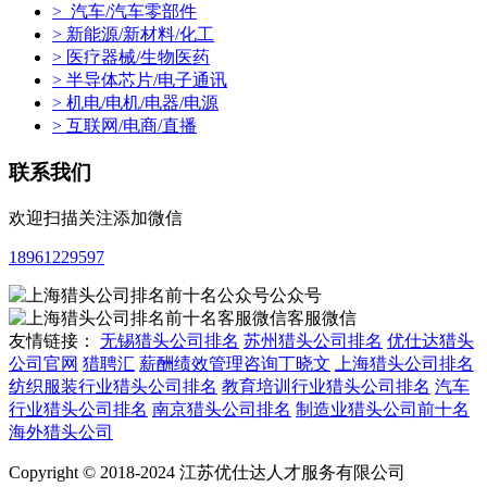
> 汽车/汽车零部件
> 新能源/新材料/化工
> 医疗器械/生物医药
> 半导体芯片/电子通讯
> 机电/电机/电器/电源
> 互联网/电商/直播
联系我们
欢迎扫描关注添加微信
18961229597
公众号
客服微信
友情链接：
无锡猎头公司排名
苏州猎头公司排名
优仕达猎头
公司官网
猎聘汇
薪酬绩效管理咨询丁晓文
上海猎头公司排名
纺织服装行业猎头公司排名
教育培训行业猎头公司排名
汽车
行业猎头公司排名
南京猎头公司排名
制造业猎头公司前十名
海外猎头公司
Copyright © 2018-2024 江苏优仕达人才服务有限公司