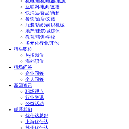
机电/电机/电器/电源
互联网/电商/直播
快消品/食品/商超
餐饮/酒店/文旅
服装/纺织/纺织机械
地产/建筑/城综体
教育/培训/学校
多元化行业/其他
猎头职位
热招岗位
海外职位
猎场问答
企业问答
个人问答
新闻资讯
职场观点
行业资讯
公益活动
联系我们
优仕达总部
上海优仕达
苏州优仕达