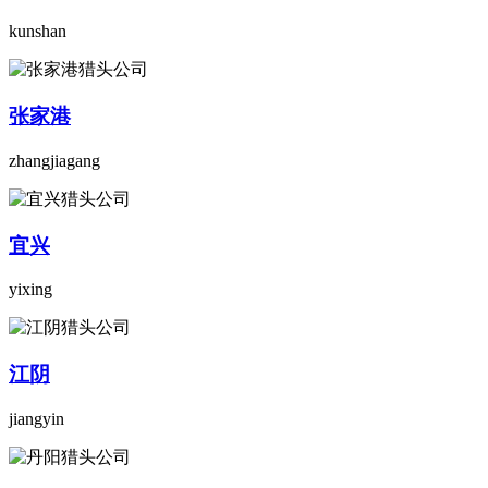
kunshan
张家港
zhangjiagang
宜兴
yixing
江阴
jiangyin