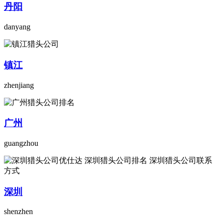
丹阳
danyang
镇江
zhenjiang
广州
guangzhou
深圳
shenzhen