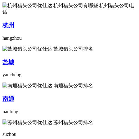
杭州
hangzhou
盐城
yancheng
南通
nantong
suzhou