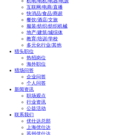
机电/电机/电器/电源
互联网/电商/直播
快消品/食品/商超
餐饮/酒店/文旅
服装/纺织/纺织机械
地产/建筑/城综体
教育/培训/学校
多元化行业/其他
猎头职位
热招岗位
海外职位
猎场问答
企业问答
个人问答
新闻资讯
职场观点
行业资讯
公益活动
联系我们
优仕达总部
上海优仕达
苏州优仕达