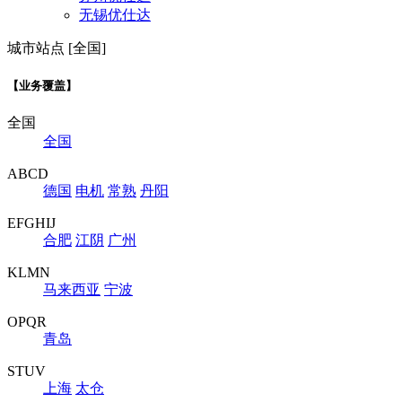
无锡优仕达
城市站点 [全国]
【业务覆盖】
全国
全国
ABCD
德国
电机
常熟
丹阳
EFGHIJ
合肥
江阴
广州
KLMN
马来西亚
宁波
OPQR
青岛
STUV
上海
太仓