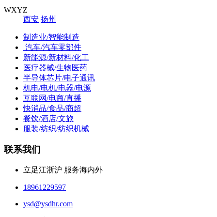
WXYZ
西安
扬州
制造业/智能制造
汽车/汽车零部件
新能源/新材料/化工
医疗器械/生物医药
半导体芯片/电子通讯
机电/电机/电器/电源
互联网/电商/直播
快消品/食品/商超
餐饮/酒店/文旅
服装/纺织/纺织机械
联系我们
立足江浙沪 服务海内外
18961229597
ysd@ysdhr.com