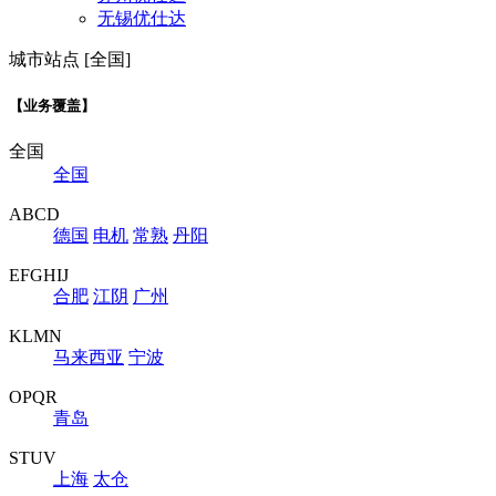
无锡优仕达
城市站点 [全国]
【业务覆盖】
全国
全国
ABCD
德国
电机
常熟
丹阳
EFGHIJ
合肥
江阴
广州
KLMN
马来西亚
宁波
OPQR
青岛
STUV
上海
太仓