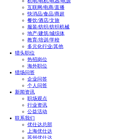
机电/电机/电器/电源
互联网/电商/直播
快消品/食品/商超
餐饮/酒店/文旅
服装/纺织/纺织机械
地产/建筑/城综体
教育/培训/学校
多元化行业/其他
猎头职位
热招岗位
海外职位
猎场问答
企业问答
个人问答
新闻资讯
职场观点
行业资讯
公益活动
联系我们
优仕达总部
上海优仕达
苏州优仕达