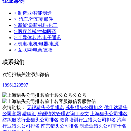
企业案例
> 制造业/智能制造
> 汽车/汽车零部件
> 新能源/新材料/化工
> 医疗器械/生物医药
> 半导体芯片/电子通讯
> 机电/电机/电器/电源
> 互联网/电商/直播
联系我们
欢迎扫描关注添加微信
18961229597
公众号
客服微信
友情链接：
无锡猎头公司排名
苏州猎头公司排名
优仕达猎头
公司官网
猎聘汇
薪酬绩效管理咨询丁晓文
上海猎头公司排名
纺织服装行业猎头公司排名
教育培训行业猎头公司排名
汽车
行业猎头公司排名
南京猎头公司排名
制造业猎头公司前十名