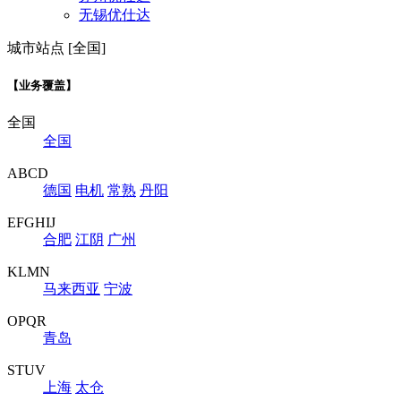
无锡优仕达
城市站点 [全国]
【业务覆盖】
全国
全国
ABCD
德国
电机
常熟
丹阳
EFGHIJ
合肥
江阴
广州
KLMN
马来西亚
宁波
OPQR
青岛
STUV
上海
太仓