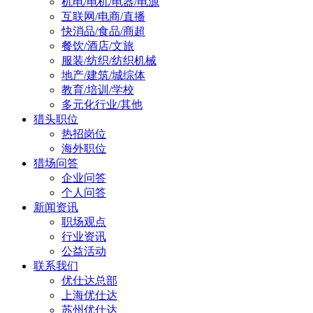
机电/电机/电器/电源
互联网/电商/直播
快消品/食品/商超
餐饮/酒店/文旅
服装/纺织/纺织机械
地产/建筑/城综体
教育/培训/学校
多元化行业/其他
猎头职位
热招岗位
海外职位
猎场问答
企业问答
个人问答
新闻资讯
职场观点
行业资讯
公益活动
联系我们
优仕达总部
上海优仕达
苏州优仕达