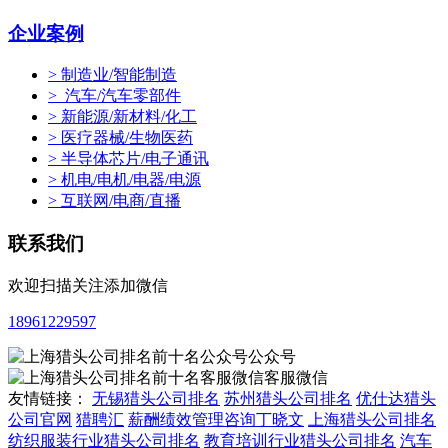
企业案例
> 制造业/智能制造
> 汽车/汽车零部件
> 新能源/新材料/化工
> 医疗器械/生物医药
> 半导体芯片/电子通讯
> 机电/电机/电器/电源
> 互联网/电商/直播
联系我们
欢迎扫描关注添加微信
18961229597
公众号
客服微信
友情链接：
无锡猎头公司排名
苏州猎头公司排名
优仕达猎头
公司官网
猎聘汇
薪酬绩效管理咨询丁晓文
上海猎头公司排名
纺织服装行业猎头公司排名
教育培训行业猎头公司排名
汽车