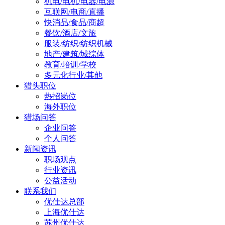
机电/电机/电器/电源
互联网/电商/直播
快消品/食品/商超
餐饮/酒店/文旅
服装/纺织/纺织机械
地产/建筑/城综体
教育/培训/学校
多元化行业/其他
猎头职位
热招岗位
海外职位
猎场问答
企业问答
个人问答
新闻资讯
职场观点
行业资讯
公益活动
联系我们
优仕达总部
上海优仕达
苏州优仕达