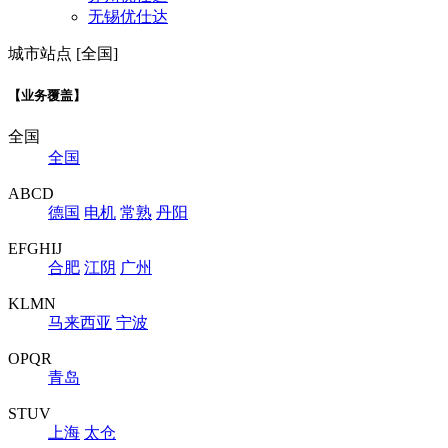
无锡优仕达
城市站点 [全国]
【业务覆盖】
全国
全国
ABCD
德国
电机
常熟
丹阳
EFGHIJ
合肥
江阴
广州
KLMN
马来西亚
宁波
OPQR
青岛
STUV
上海
太仓