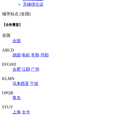
无锡优仕达
城市站点 [全国]
【业务覆盖】
全国
全国
ABCD
德国
电机
常熟
丹阳
EFGHIJ
合肥
江阴
广州
KLMN
马来西亚
宁波
OPQR
青岛
STUV
上海
太仓