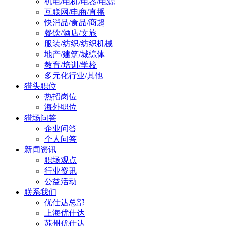
机电/电机/电器/电源
互联网/电商/直播
快消品/食品/商超
餐饮/酒店/文旅
服装/纺织/纺织机械
地产/建筑/城综体
教育/培训/学校
多元化行业/其他
猎头职位
热招岗位
海外职位
猎场问答
企业问答
个人问答
新闻资讯
职场观点
行业资讯
公益活动
联系我们
优仕达总部
上海优仕达
苏州优仕达