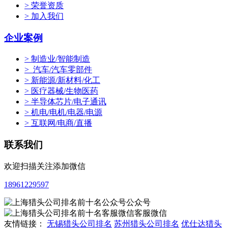
> 荣誉资质
> 加入我们
企业案例
> 制造业/智能制造
> 汽车/汽车零部件
> 新能源/新材料/化工
> 医疗器械/生物医药
> 半导体芯片/电子通讯
> 机电/电机/电器/电源
> 互联网/电商/直播
联系我们
欢迎扫描关注添加微信
18961229597
公众号
客服微信
友情链接：
无锡猎头公司排名
苏州猎头公司排名
优仕达猎头