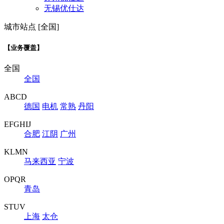
无锡优仕达
城市站点 [全国]
【业务覆盖】
全国
全国
ABCD
德国
电机
常熟
丹阳
EFGHIJ
合肥
江阴
广州
KLMN
马来西亚
宁波
OPQR
青岛
STUV
上海
太仓