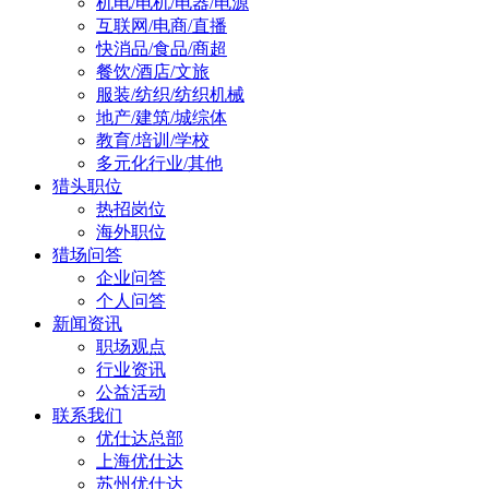
机电/电机/电器/电源
互联网/电商/直播
快消品/食品/商超
餐饮/酒店/文旅
服装/纺织/纺织机械
地产/建筑/城综体
教育/培训/学校
多元化行业/其他
猎头职位
热招岗位
海外职位
猎场问答
企业问答
个人问答
新闻资讯
职场观点
行业资讯
公益活动
联系我们
优仕达总部
上海优仕达
苏州优仕达