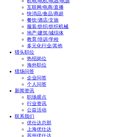
机电/电机/电器/电源
互联网/电商/直播
快消品/食品/商超
餐饮/酒店/文旅
服装/纺织/纺织机械
地产/建筑/城综体
教育/培训/学校
多元化行业/其他
猎头职位
热招岗位
海外职位
猎场问答
企业问答
个人问答
新闻资讯
职场观点
行业资讯
公益活动
联系我们
优仕达总部
上海优仕达
苏州优仕达