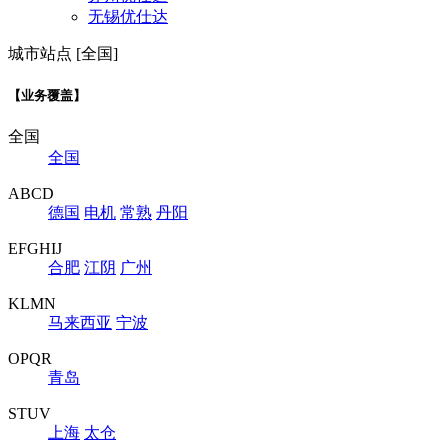
无锡优仕达
城市站点 [全国]
【业务覆盖】
全国
全国
ABCD
德国
电机
常熟
丹阳
EFGHIJ
合肥
江阴
广州
KLMN
马来西亚
宁波
OPQR
青岛
STUV
上海
太仓