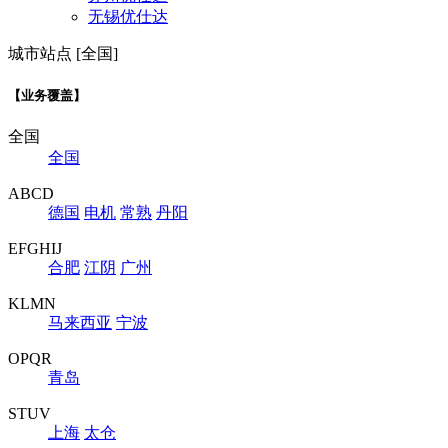
无锡优仕达
城市站点 [全国]
【业务覆盖】
全国
全国
ABCD
德国
电机
常熟
丹阳
EFGHIJ
合肥
江阴
广州
KLMN
马来西亚
宁波
OPQR
青岛
STUV
上海
太仓