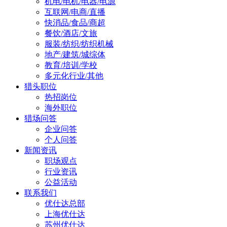
机电/电机/电器/电源
互联网/电商/直播
快消品/食品/商超
餐饮/酒店/文旅
服装/纺织/纺织机械
地产/建筑/城综体
教育/培训/学校
多元化行业/其他
猎头职位
热招岗位
海外职位
猎场问答
企业问答
个人问答
新闻资讯
职场观点
行业资讯
公益活动
联系我们
优仕达总部
上海优仕达
苏州优仕达