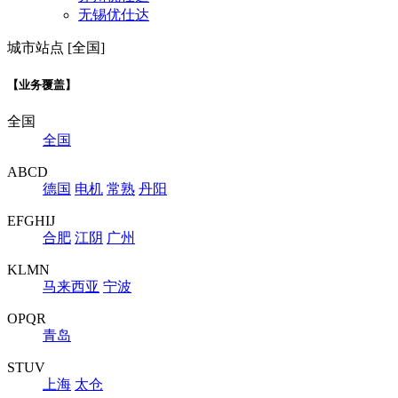
无锡优仕达
城市站点 [全国]
【业务覆盖】
全国
全国
ABCD
德国
电机
常熟
丹阳
EFGHIJ
合肥
江阴
广州
KLMN
马来西亚
宁波
OPQR
青岛
STUV
上海
太仓