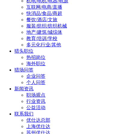
机电/电机/电器/电源
互联网/电商/直播
快消品/食品/商超
餐饮/酒店/文旅
服装/纺织/纺织机械
地产/建筑/城综体
教育/培训/学校
多元化行业/其他
猎头职位
热招岗位
海外职位
猎场问答
企业问答
个人问答
新闻资讯
职场观点
行业资讯
公益活动
联系我们
优仕达总部
上海优仕达
苏州优仕达