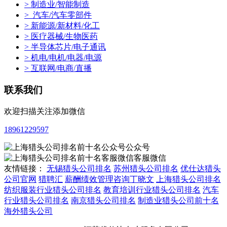
> 制造业/智能制造
> 汽车/汽车零部件
> 新能源/新材料/化工
> 医疗器械/生物医药
> 半导体芯片/电子通讯
> 机电/电机/电器/电源
> 互联网/电商/直播
联系我们
欢迎扫描关注添加微信
18961229597
公众号
客服微信
友情链接：
无锡猎头公司排名
苏州猎头公司排名
优仕达猎头
公司官网
猎聘汇
薪酬绩效管理咨询丁晓文
上海猎头公司排名
纺织服装行业猎头公司排名
教育培训行业猎头公司排名
汽车
行业猎头公司排名
南京猎头公司排名
制造业猎头公司前十名
海外猎头公司