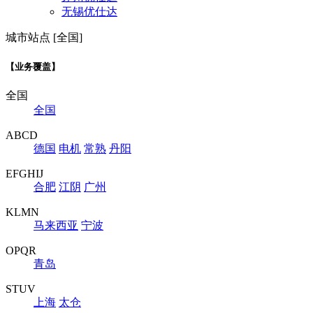
无锡优仕达
城市站点 [全国]
【业务覆盖】
全国
全国
ABCD
德国
电机
常熟
丹阳
EFGHIJ
合肥
江阴
广州
KLMN
马来西亚
宁波
OPQR
青岛
STUV
上海
太仓