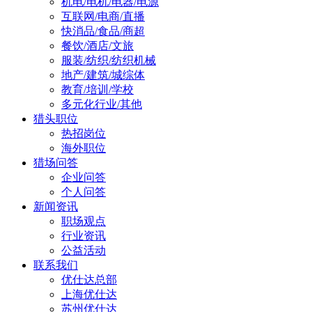
机电/电机/电器/电源
互联网/电商/直播
快消品/食品/商超
餐饮/酒店/文旅
服装/纺织/纺织机械
地产/建筑/城综体
教育/培训/学校
多元化行业/其他
猎头职位
热招岗位
海外职位
猎场问答
企业问答
个人问答
新闻资讯
职场观点
行业资讯
公益活动
联系我们
优仕达总部
上海优仕达
苏州优仕达