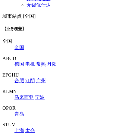
无锡优仕达
城市站点 [全国]
【业务覆盖】
全国
全国
ABCD
德国
电机
常熟
丹阳
EFGHIJ
合肥
江阴
广州
KLMN
马来西亚
宁波
OPQR
青岛
STUV
上海
太仓