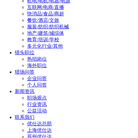
机电/电机/电器/电源
互联网/电商/直播
快消品/食品/商超
餐饮/酒店/文旅
服装/纺织/纺织机械
地产/建筑/城综体
教育/培训/学校
多元化行业/其他
猎头职位
热招岗位
海外职位
猎场问答
企业问答
个人问答
新闻资讯
职场观点
行业资讯
公益活动
联系我们
优仕达总部
上海优仕达
苏州优仕达