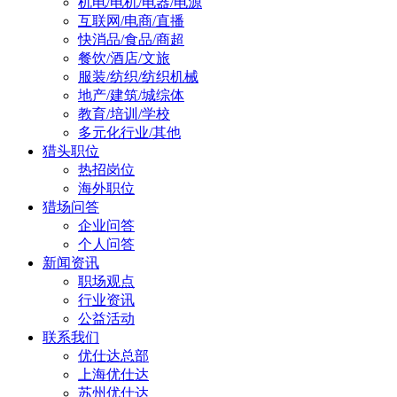
机电/电机/电器/电源
互联网/电商/直播
快消品/食品/商超
餐饮/酒店/文旅
服装/纺织/纺织机械
地产/建筑/城综体
教育/培训/学校
多元化行业/其他
猎头职位
热招岗位
海外职位
猎场问答
企业问答
个人问答
新闻资讯
职场观点
行业资讯
公益活动
联系我们
优仕达总部
上海优仕达
苏州优仕达