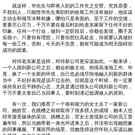
就这样，华先生与即将入职的工作失之交臂。究其原委，
不怨别人，只能怪华先生离职时的收尾工作没有做好，他应该
主动去和领导冰释前嫌，哪怕只是表面的。至于工作的交接，
更要尽心尽力，千万不要在最后时刻给老东家留下任何不好的
印象。任何一个行业，做到一定阶段后，你都会发现，圈子其
实很小。只要你有理想，只要你想往高处走，你就要认真做好
每一份工作。否则，今天的不负责，都有可能成为明天阻碍你
成功的因素。
对待老东家是这样，对待新公司更应该如此。一般来讲，
一个人跳到新公司之后，都会积极主动、热情高涨地工作。毕
竟，换了一个全新的环境，自己也必须尽快地融入到新的群体
当中，不好好表现是说不过去的。但就是这个时候，你一定要
保持良好且平静的心态，尤其是通过猎头公司跳到新公司的，
千万不要太拿自己当回事儿，要时刻谨记低调做人的原则。
有一次，我们推荐了一个很有能力的女士去了一家新公
司。她姓官，在跳槽之前就取得了很多骄人的成绩，她本人也
经常接受媒体的采访。跳槽之后，官女士发现新公司的员工普
遍年轻，所以当她带着一身光环进来之后，并没有出现她想象
的同事佩服、下属崇拜的场景。但她觉得这些年轻人应该以她