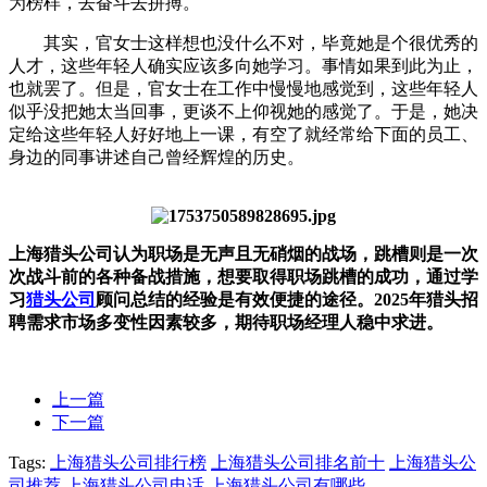
为榜样，去奋斗去拼搏。
其实，官女士这样想也没什么不对，毕竟她是个很优秀的
人才，这些年轻人确实应该多向她学习。事情如果到此为止，
也就罢了。但是，官女士在工作中慢慢地感觉到，这些年轻人
似乎没把她太当回事，更谈不上仰视她的感觉了。于是，她决
定给这些年轻人好好地上一课，有空了就经常给下面的员工、
身边的同事讲述自己曾经辉煌的历史。
上海猎头公司认为职场是无声且无硝烟的战场，跳槽则是一次
次战斗前的各种备战措施，想要取得职场跳槽的成功，通过学
习
猎头公司
顾问总结的经验是有效便捷的途径。2025年猎头招
聘需求市场多变性因素较多，期待职场经理人稳中求进。
上一篇
下一篇
Tags:
上海猎头公司排行榜
上海猎头公司排名前十
上海猎头公
司推荐
上海猎头公司电话
上海猎头公司有哪些