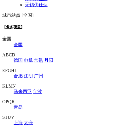
无锡优仕达
城市站点 [全国]
【业务覆盖】
全国
全国
ABCD
德国
电机
常熟
丹阳
EFGHIJ
合肥
江阴
广州
KLMN
马来西亚
宁波
OPQR
青岛
STUV
上海
太仓