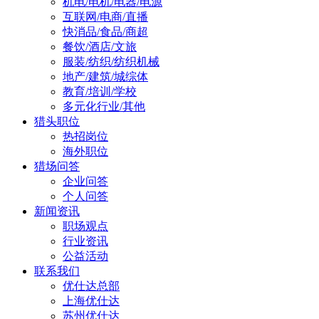
机电/电机/电器/电源
互联网/电商/直播
快消品/食品/商超
餐饮/酒店/文旅
服装/纺织/纺织机械
地产/建筑/城综体
教育/培训/学校
多元化行业/其他
猎头职位
热招岗位
海外职位
猎场问答
企业问答
个人问答
新闻资讯
职场观点
行业资讯
公益活动
联系我们
优仕达总部
上海优仕达
苏州优仕达