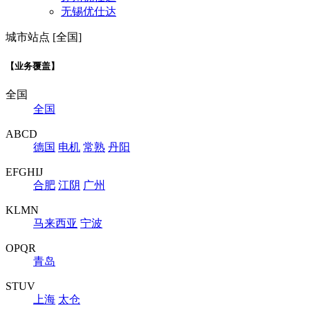
无锡优仕达
城市站点 [全国]
【业务覆盖】
全国
全国
ABCD
德国
电机
常熟
丹阳
EFGHIJ
合肥
江阴
广州
KLMN
马来西亚
宁波
OPQR
青岛
STUV
上海
太仓