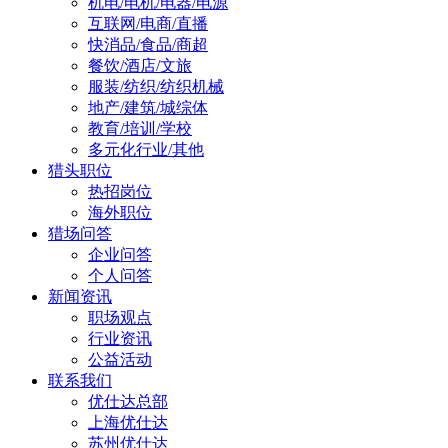
机电/电机/电器/电源
互联网/电商/直播
快消品/食品/商超
餐饮/酒店/文旅
服装/纺织/纺织机械
地产/建筑/城综体
教育/培训/学校
多元化行业/其他
猎头职位
热招岗位
海外职位
猎场问答
企业问答
个人问答
新闻资讯
职场观点
行业资讯
公益活动
联系我们
优仕达总部
上海优仕达
苏州优仕达