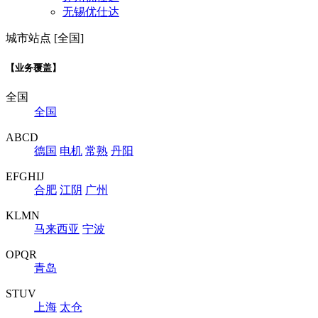
无锡优仕达
城市站点 [全国]
【业务覆盖】
全国
全国
ABCD
德国
电机
常熟
丹阳
EFGHIJ
合肥
江阴
广州
KLMN
马来西亚
宁波
OPQR
青岛
STUV
上海
太仓