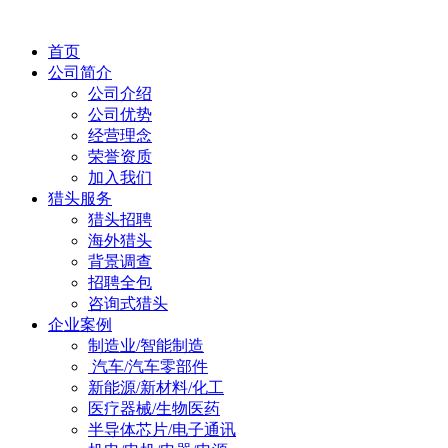
首页
公司简介
公司介绍
公司优势
经营理念
荣誉资质
加入我们
猎头服务
猎头招聘
海外猎头
背景调查
招聘全包
咨询式猎头
企业案例
制造业/智能制造
汽车/汽车零部件
新能源/新材料/化工
医疗器械/生物医药
半导体芯片/电子通讯