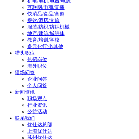
机电/电机/电器/电源
互联网/电商/直播
快消品/食品/商超
餐饮/酒店/文旅
服装/纺织/纺织机械
地产/建筑/城综体
教育/培训/学校
多元化行业/其他
猎头职位
热招岗位
海外职位
猎场问答
企业问答
个人问答
新闻资讯
职场观点
行业资讯
公益活动
联系我们
优仕达总部
上海优仕达
苏州优仕达