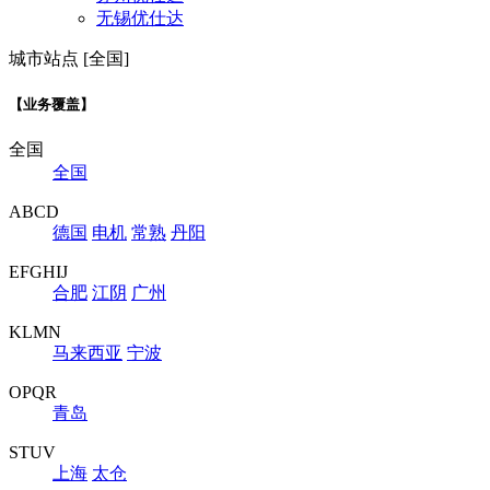
无锡优仕达
城市站点 [全国]
【业务覆盖】
全国
全国
ABCD
德国
电机
常熟
丹阳
EFGHIJ
合肥
江阴
广州
KLMN
马来西亚
宁波
OPQR
青岛
STUV
上海
太仓