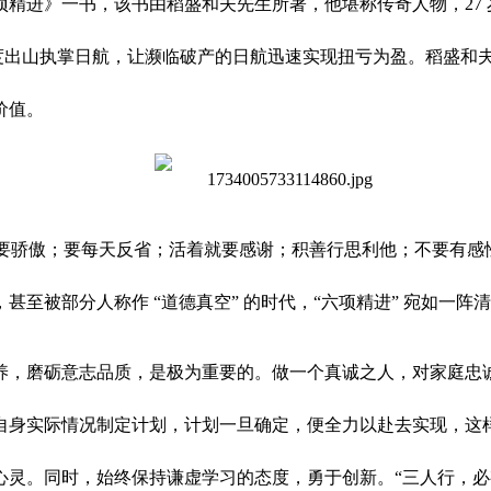
精进》一书，该书由稻盛和夫先生所著，他堪称传奇人物，27 
年的他再度出山执掌日航，让濒临破产的日航迅速实现扭亏为盈。稻盛和
价值。
不要骄傲；要每天反省；活着就要感谢；积善行思利他；不要有
至被部分人称作 “道德真空” 的时代，“六项精进” 宛如一阵
养，磨砺意志品质，是极为重要的。做一个真诚之人，对家庭忠
自身实际情况制定计划，计划一旦确定，便全力以赴去实现，这
心灵。同时，始终保持谦虚学习的态度，勇于创新。“三人行，必