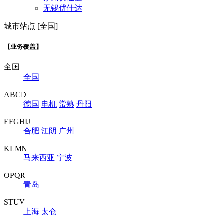
无锡优仕达
城市站点 [全国]
【业务覆盖】
全国
全国
ABCD
德国
电机
常熟
丹阳
EFGHIJ
合肥
江阴
广州
KLMN
马来西亚
宁波
OPQR
青岛
STUV
上海
太仓