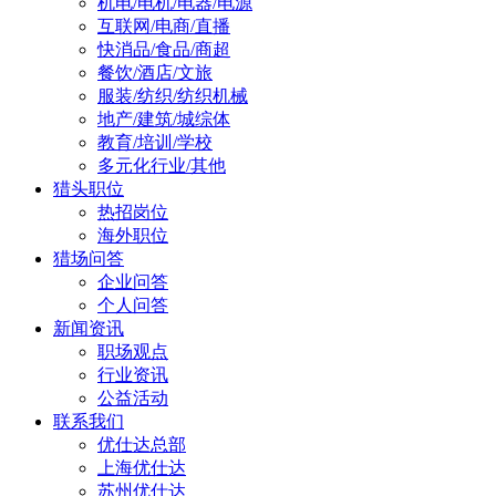
机电/电机/电器/电源
互联网/电商/直播
快消品/食品/商超
餐饮/酒店/文旅
服装/纺织/纺织机械
地产/建筑/城综体
教育/培训/学校
多元化行业/其他
猎头职位
热招岗位
海外职位
猎场问答
企业问答
个人问答
新闻资讯
职场观点
行业资讯
公益活动
联系我们
优仕达总部
上海优仕达
苏州优仕达