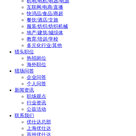
机电/电机/电器/电源
互联网/电商/直播
快消品/食品/商超
餐饮/酒店/文旅
服装/纺织/纺织机械
地产/建筑/城综体
教育/培训/学校
多元化行业/其他
猎头职位
热招岗位
海外职位
猎场问答
企业问答
个人问答
新闻资讯
职场观点
行业资讯
公益活动
联系我们
优仕达总部
上海优仕达
苏州优仕达