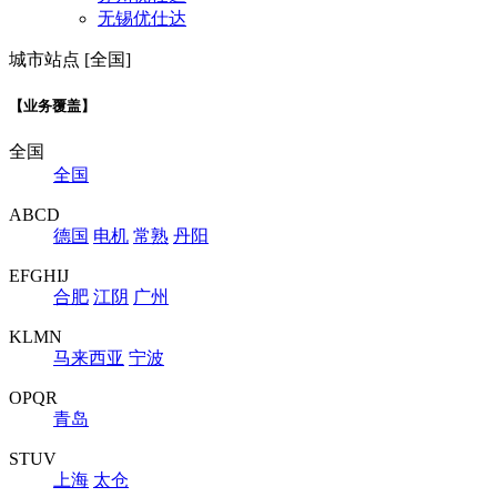
无锡优仕达
城市站点 [全国]
【业务覆盖】
全国
全国
ABCD
德国
电机
常熟
丹阳
EFGHIJ
合肥
江阴
广州
KLMN
马来西亚
宁波
OPQR
青岛
STUV
上海
太仓