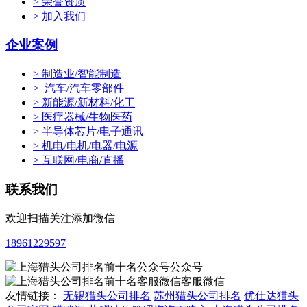
> 荣誉资质
> 加入我们
企业案例
> 制造业/智能制造
> 汽车/汽车零部件
> 新能源/新材料/化工
> 医疗器械/生物医药
> 半导体芯片/电子通讯
> 机电/电机/电器/电源
> 互联网/电商/直播
联系我们
欢迎扫描关注添加微信
18961229597
公众号
客服微信
友情链接：
无锡猎头公司排名
苏州猎头公司排名
优仕达猎头