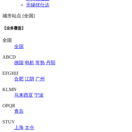
无锡优仕达
城市站点 [全国]
【业务覆盖】
全国
全国
ABCD
德国
电机
常熟
丹阳
EFGHIJ
合肥
江阴
广州
KLMN
马来西亚
宁波
OPQR
青岛
STUV
上海
太仓