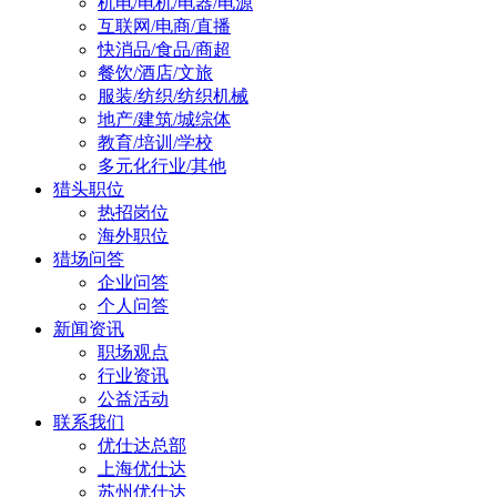
机电/电机/电器/电源
互联网/电商/直播
快消品/食品/商超
餐饮/酒店/文旅
服装/纺织/纺织机械
地产/建筑/城综体
教育/培训/学校
多元化行业/其他
猎头职位
热招岗位
海外职位
猎场问答
企业问答
个人问答
新闻资讯
职场观点
行业资讯
公益活动
联系我们
优仕达总部
上海优仕达
苏州优仕达