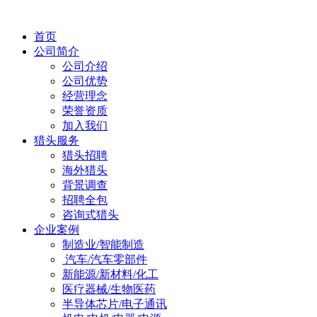
首页
公司简介
公司介绍
公司优势
经营理念
荣誉资质
加入我们
猎头服务
猎头招聘
海外猎头
背景调查
招聘全包
咨询式猎头
企业案例
制造业/智能制造
汽车/汽车零部件
新能源/新材料/化工
医疗器械/生物医药
半导体芯片/电子通讯