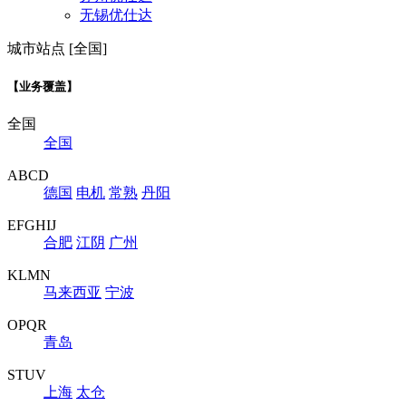
无锡优仕达
城市站点 [全国]
【业务覆盖】
全国
全国
ABCD
德国
电机
常熟
丹阳
EFGHIJ
合肥
江阴
广州
KLMN
马来西亚
宁波
OPQR
青岛
STUV
上海
太仓