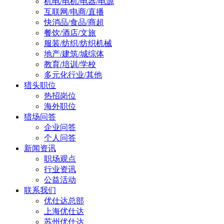
机电/电机/电器/电源
互联网/电商/直播
快消品/食品/商超
餐饮/酒店/文旅
服装/纺织/纺织机械
地产/建筑/城综体
教育/培训/学校
多元化行业/其他
猎头职位
热招岗位
海外职位
猎场问答
企业问答
个人问答
新闻资讯
职场观点
行业资讯
公益活动
联系我们
优仕达总部
上海优仕达
苏州优仕达