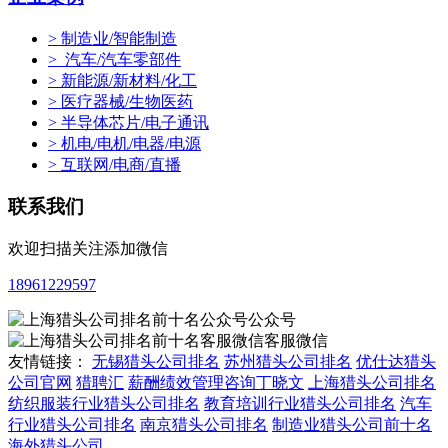
> 制造业/智能制造
> 汽车/汽车零部件
> 新能源/新材料/化工
> 医疗器械/生物医药
> 半导体芯片/电子通讯
> 机电/电机/电器/电源
> 互联网/电商/直播
联系我们
欢迎扫描关注添加微信
18961229597
公众号
客服微信
友情链接：
无锡猎头公司排名
苏州猎头公司排名
优仕达猎头
公司官网
猎聘汇
薪酬绩效管理咨询丁晓文
上海猎头公司排名
纺织服装行业猎头公司排名
教育培训行业猎头公司排名
汽车
行业猎头公司排名
南京猎头公司排名
制造业猎头公司前十名
海外猎头公司