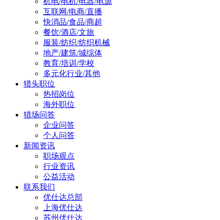
机电/电机/电器/电源
互联网/电商/直播
快消品/食品/商超
餐饮/酒店/文旅
服装/纺织/纺织机械
地产/建筑/城综体
教育/培训/学校
多元化行业/其他
猎头职位
热招岗位
海外职位
猎场问答
企业问答
个人问答
新闻资讯
职场观点
行业资讯
公益活动
联系我们
优仕达总部
上海优仕达
苏州优仕达