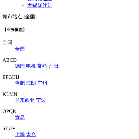
无锡优仕达
城市站点 [全国]
【业务覆盖】
全国
全国
ABCD
德国
电机
常熟
丹阳
EFGHIJ
合肥
江阴
广州
KLMN
马来西亚
宁波
OPQR
青岛
STUV
上海
太仓