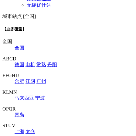
无锡优仕达
城市站点 [全国]
【业务覆盖】
全国
全国
ABCD
德国
电机
常熟
丹阳
EFGHIJ
合肥
江阴
广州
KLMN
马来西亚
宁波
OPQR
青岛
STUV
上海
太仓