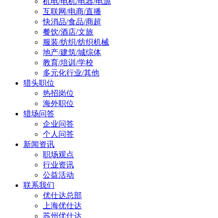
机电/电机/电器/电源
互联网/电商/直播
快消品/食品/商超
餐饮/酒店/文旅
服装/纺织/纺织机械
地产/建筑/城综体
教育/培训/学校
多元化行业/其他
猎头职位
热招岗位
海外职位
猎场问答
企业问答
个人问答
新闻资讯
职场观点
行业资讯
公益活动
联系我们
优仕达总部
上海优仕达
苏州优仕达