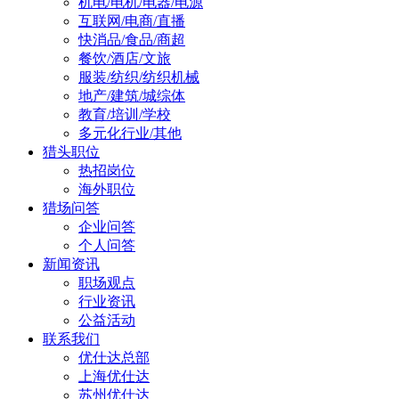
机电/电机/电器/电源
互联网/电商/直播
快消品/食品/商超
餐饮/酒店/文旅
服装/纺织/纺织机械
地产/建筑/城综体
教育/培训/学校
多元化行业/其他
猎头职位
热招岗位
海外职位
猎场问答
企业问答
个人问答
新闻资讯
职场观点
行业资讯
公益活动
联系我们
优仕达总部
上海优仕达
苏州优仕达