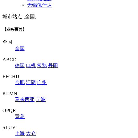
无锡优仕达
城市站点 [全国]
【业务覆盖】
全国
全国
ABCD
德国
电机
常熟
丹阳
EFGHIJ
合肥
江阴
广州
KLMN
马来西亚
宁波
OPQR
青岛
STUV
上海
太仓