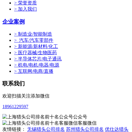
> 荣誉资质
> 加入我们
企业案例
> 制造业/智能制造
> 汽车/汽车零部件
> 新能源/新材料/化工
> 医疗器械/生物医药
> 半导体芯片/电子通讯
> 机电/电机/电器/电源
> 互联网/电商/直播
联系我们
欢迎扫描关注添加微信
18961229597
公众号
客服微信
友情链接：
无锡猎头公司排名
苏州猎头公司排名
优仕达猎头