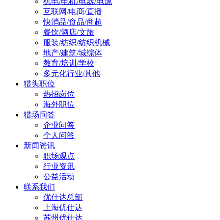
机电/电机/电器/电源
互联网/电商/直播
快消品/食品/商超
餐饮/酒店/文旅
服装/纺织/纺织机械
地产/建筑/城综体
教育/培训/学校
多元化行业/其他
猎头职位
热招岗位
海外职位
猎场问答
企业问答
个人问答
新闻资讯
职场观点
行业资讯
公益活动
联系我们
优仕达总部
上海优仕达
苏州优仕达