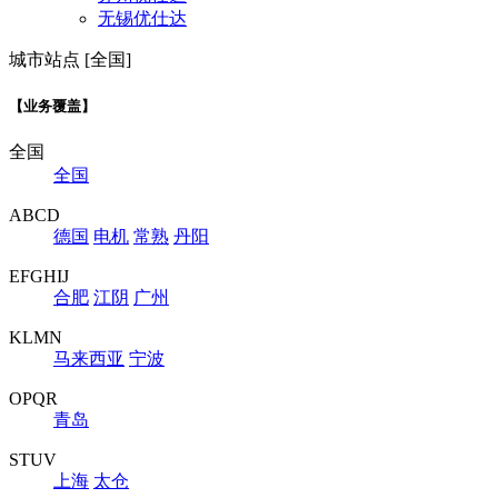
无锡优仕达
城市站点 [全国]
【业务覆盖】
全国
全国
ABCD
德国
电机
常熟
丹阳
EFGHIJ
合肥
江阴
广州
KLMN
马来西亚
宁波
OPQR
青岛
STUV
上海
太仓