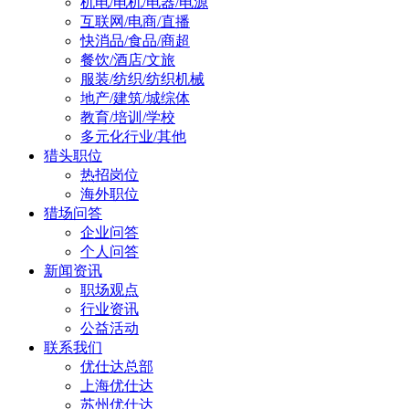
机电/电机/电器/电源
互联网/电商/直播
快消品/食品/商超
餐饮/酒店/文旅
服装/纺织/纺织机械
地产/建筑/城综体
教育/培训/学校
多元化行业/其他
猎头职位
热招岗位
海外职位
猎场问答
企业问答
个人问答
新闻资讯
职场观点
行业资讯
公益活动
联系我们
优仕达总部
上海优仕达
苏州优仕达