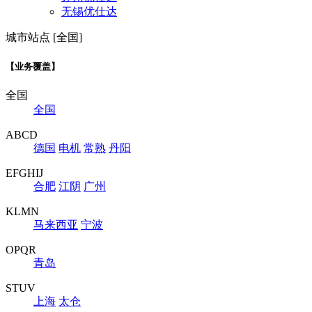
无锡优仕达
城市站点 [全国]
【业务覆盖】
全国
全国
ABCD
德国
电机
常熟
丹阳
EFGHIJ
合肥
江阴
广州
KLMN
马来西亚
宁波
OPQR
青岛
STUV
上海
太仓